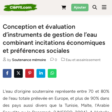
Skip
Mai
Ajouter
to
Men
content
Conception et évaluation
d’instruments de gestion de l’eau
combinant incitations économiques
et préférences sociales
Posted
by
Soutenance mémoire
0
Eau et assainissement
in
L’eau d’origine souterraine représente entre 70 et 80%
de l’eau totale prélevée en Europe, et plus de 90% dans
des pays aussi divers que la Tunisie, Malte, l’Arabie