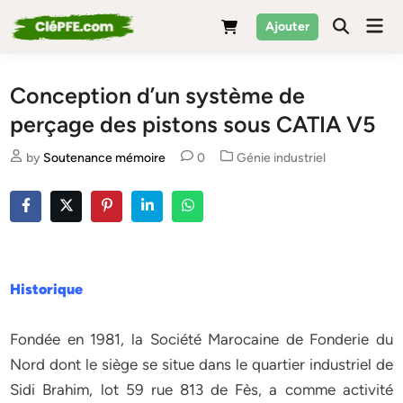
Skip
Mai
Ajouter
to
Men
content
Conception d’un système de
perçage des pistons sous CATIA V5
Posted
by
Soutenance mémoire
0
Génie industriel
in
Historique
Fondée en 1981, la Société Marocaine de Fonderie du
Nord dont le siège se situe dans le quartier industriel de
Sidi Brahim, lot 59 rue 813 de Fès, a comme activité