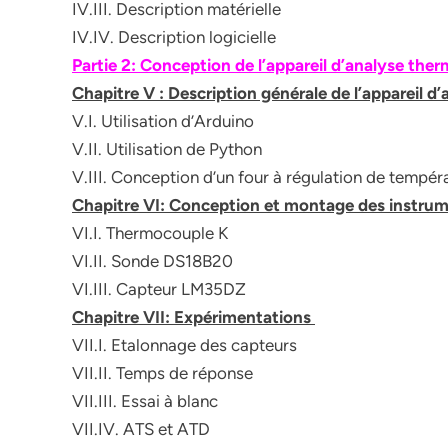
IV.III. Description matérielle
IV.IV. Description logicielle
Partie 2: Conception de l’appareil d’analyse the
Chapitre V : Description générale de l’appareil d
V.I. Utilisation d’Arduino
V.II. Utilisation de Python
V.III. Conception d’un four à régulation de tempér
Chapitre VI: Conception et montage des instru
VI.I. Thermocouple K
VI.II. Sonde DS18B20
VI.III. Capteur LM35DZ
Chapitre VII: Expérimentations
VII.I. Etalonnage des capteurs
VII.II. Temps de réponse
VII.III. Essai à blanc
VII.IV. ATS et ATD