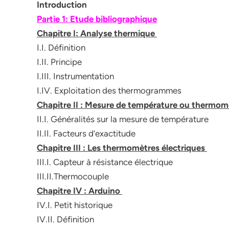
Introduction
Partie 1: Etude bibliographique
Chapitre I: Analyse thermique
I.I. Définition
I.II. Principe
I.III. Instrumentation
I.IV. Exploitation des thermogrammes
Chapitre II : Mesure de température ou thermom
II.I. Généralités sur la mesure de température
II.II. Facteurs d’exactitude
Chapitre III : Les thermomètres électriques
III.I. Capteur à résistance électrique
III.II.Thermocouple
Chapitre IV : Arduino
IV.I. Petit historique
IV.II. Définition