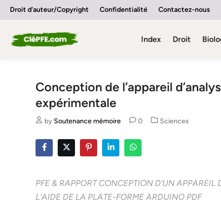
Skip
Droit d’auteur/Copyright
Confidentialité
Contactez-nous
to
content
Index
Droit
Biolo
Conception de l’appareil d’analy
expérimentale
Posted
by
Soutenance mémoire
0
Sciences
in
PFE & RAPPORT CONCEPTION D’UN APPAREIL D
L’AIDE DE LA PLATE-FORME ARDUINO PDF