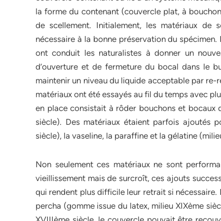
la forme du contenant (couvercle plat, à boucho
de scellement. Initialement, les matériaux de s
nécessaire à la bonne préservation du spécimen. Pa
ont conduit les naturalistes à donner un nouvea
d’ouverture et de fermeture du bocal dans le 
maintenir un niveau du liquide acceptable par r
matériaux ont été essayés au fil du temps avec pl
en place consistait à rôder bouchons et bocaux
siècle). Des matériaux étaient parfois ajoutés p
siècle), la vaseline, la paraffine et la gélatine (m
Non seulement ces matériaux ne sont performa
vieillissement mais de surcroît, ces ajouts succe
qui rendent plus difficile leur retrait si nécessair
percha (gomme issue du latex, milieu XIXème siècle)
XVIIIème siècle, le couvercle pouvait être recou