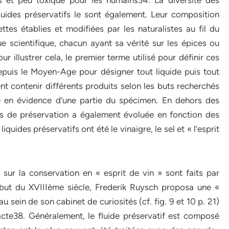
s et peu toxique pour les humains34. La diversité des
fluides préservatifs le sont également. Leur composition
tes établies et modifiées par les naturalistes au fil du
e scientifique, chacun ayant sa vérité sur les épices ou
r illustrer cela, le premier terme utilisé pour définir ces
 depuis le Moyen-Age pour désigner tout liquide puis tout
vent contenir différents produits selon les buts recherchés
e en évidence d’une partie du spécimen. En dehors des
des de préservation a également évoluée en fonction des
iquides préservatifs ont été le vinaigre, le sel et « l’esprit
sur la conservation en « esprit de vin » sont faits par
but du XVIIIème siècle, Frederik Ruysch proposa une «
au sein de son cabinet de curiosités (cf. fig. 9 et 10 p. 21)
acte38. Généralement, le fluide préservatif est composé