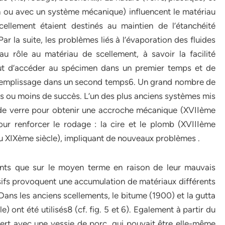
n ou avec un système mécanique) influencent le matériau
cellement étaient destinés au maintien de l’étanchéité
r la suite, les problèmes liés à l’évaporation des fluides
u rôle au matériau de scellement, à savoir la facilité
but d’accéder au spécimen dans un premier temps et de
e-remplissage dans un second temps6. Un grand nombre de
us ou moins de succès. L’un des plus anciens systèmes mis
 de verre pour obtenir une accroche mécanique (XVIIème
our renforcer le rodage : la cire et le plomb (XVIIIème
ilieu XIXème siècle), impliquant de nouveaux problèmes .
nts que sur le moyen terme en raison de leur mauvais
ssifs provoquent une accumulation de matériaux différents
e. Dans les anciens scellements, le bitume (1900) et la gutta
 ont été utilisés8 (cf. fig. 5 et 6). Egalement à partir du
vert avec une vessie de porc, qui pouvait être elle-même