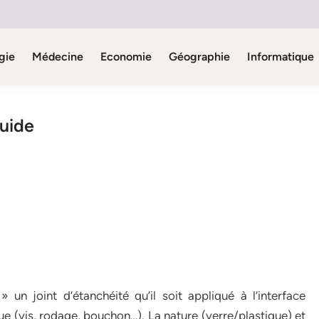
gie
Médecine
Economie
Géographie
Informatique
uide
n joint d’étanchéité qu’il soit appliqué à l’interface
 (vis, rodage, bouchon…). La nature (verre/plastique) et