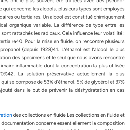
antes ont le plus souvent été traitées avec des pseudo-
 ce qui concerne les alcools, plusieurs types sont employés
ndaires ou tertiaires. Un alcool est constitué chimiquement
al organique variable. La différence de type entre les
nt rattachés les radicaux. Cela influence leur volatilité :
tertiaire40. Pour la mise en fluide, on rencontre plusieurs
propanol (depuis 1928)41. L’éthanol est l’alcool le plus
ation des spécimens et le seul que nous avons rencontré
primaire inflammable dont la concentration la plus utilisée
0%42. La solution préservative actuellement la plus
qui se compose de 53% d’éthanol, 5% de glycérol et 37%
ajouté dans le but de prévenir la déshydratation en cas
ration
des collections en fluide Les collections en fluide et
a documentation concerne essentiellement la composition