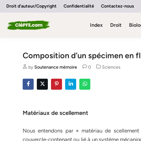
Skip
Droit d’auteur/Copyright
Confidentialité
Contactez-nous
to
content
Index
Droit
Biolo
Composition d’un spécimen en fl
Posted
by
Soutenance mémoire
0
Sciences
in
Matériaux de scellement
Nous entendons par « matériau de scellement » u
couvercle-contenant ou lié à un système mécanique