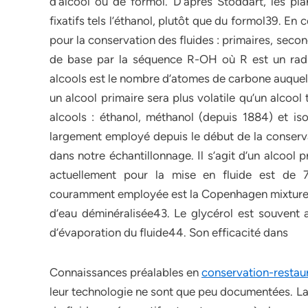
d’alcool ou de formol. D’après Stoddart, les pl
fixatifs tels l’éthanol, plutôt que du formol39. En
pour la conservation des fluides : primaires, seco
de base par la séquence R-OH où R est un radic
alcools est le nombre d’atomes de carbone auquel so
un alcool primaire sera plus volatile qu’un alcool 
alcools : éthanol, méthanol (depuis 1884) et iso
largement employé depuis le début de la conserv
dans notre échantillonnage. Il s’agit d’un alcool 
actuellement pour la mise en fluide est de 7
couramment employée est la Copenhagen mixture 
d’eau déminéralisée43. Le glycérol est souvent 
d’évaporation du fluide44. Son efficacité dans
Connaissances préalables en
conservation-restau
leur technologie ne sont que peu documentées. L