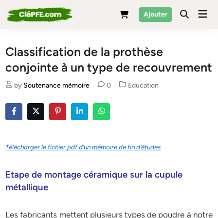
Skip
Mai
Ajouter
to
Men
content
Classification de la prothèse
conjointe à un type de recouvrement
Posted
by
Soutenance mémoire
0
Education
in
Télécharger le fichier pdf d’un mémoire de fin d’études
Etape de montage céramique sur la cupule
métallique
Les fabricants mettent plusieurs types de poudre à notre