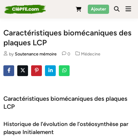
Skip
Mai
Ajouter
to
Men
content
Caractéristiques biomécaniques des
plaques LCP
Posted
by
Soutenance mémoire
0
Médecine
in
Caractéristiques biomécaniques des plaques
LCP
Historique de l’évolution de l’ostéosynthèse par
plaque Initialement