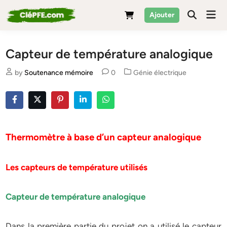
Skip
Mai
Ajouter
to
Men
content
Capteur de température analogique
Posted
by
Soutenance mémoire
0
Génie électrique
in
Thermomètre à base d’un capteur analogique
Les capteurs de température utilisés
Capteur de température analogique
Dans la première partie du projet on a utilisé le capteur