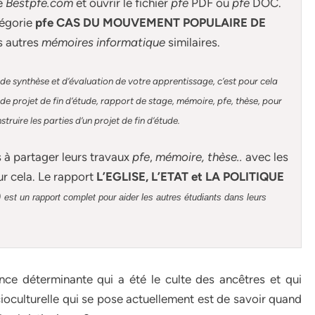
de
Bestpfe.com
et ouvrir le fichier
pfe
PDF ou
pfe
DOC.
égorie
pfe CAS DU MOUVEMENT POPULAIRE DE
s autres
mémoires informatique
similaires.
de synthèse et d’évaluation de votre apprentissage, c’est pour cela
e projet de fin d’étude, rapport de stage, mémoire, pfe, thèse, pour
ruire les parties d’un projet de fin d’étude
.
s à partager leurs travaux
pfe
,
mémoire,
thèse
..
avec les
ur cela. Le rapport
L’EGLISE, L’ETAT et LA POLITIQUE
)
est un rapport complet pour aider les autres étudiants dans leurs
e déterminante qui a été le culte des ancêtres et qui
cioculturelle qui se pose actuellement est de savoir quand