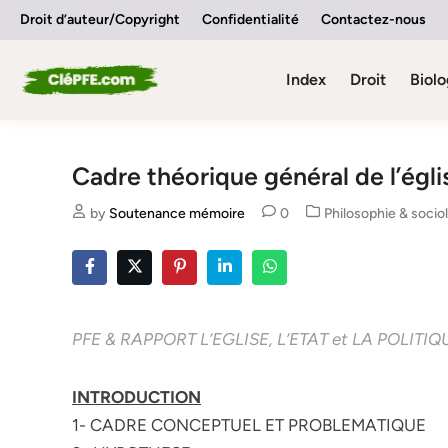
Skip
Droit d’auteur/Copyright
Confidentialité
Contactez-nous
to
content
Index
Droit
Biolo
Cadre théorique général de l’églis
Posted
by
Soutenance mémoire
0
Philosophie & socio
in
PFE & RAPPORT L’EGLISE, L’ETAT et LA POLIT
INTRODUCTION
1- CADRE CONCEPTUEL ET PROBLEMATIQUE