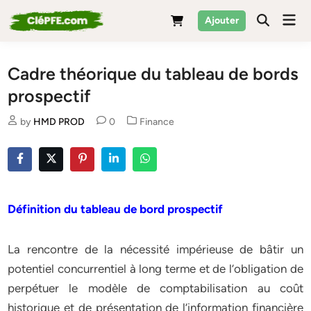
Skip
Mai
Ajouter
to
Men
content
Cadre théorique du tableau de bords
prospectif
Posted
by
HMD PROD
0
Finance
in
Définition du tableau de bord prospectif
La rencontre de la nécessité impérieuse de bâtir un
potentiel concurrentiel à long terme et de l’obligation de
perpétuer le modèle de comptabilisation au coût
historique et de présentation de l’information financière