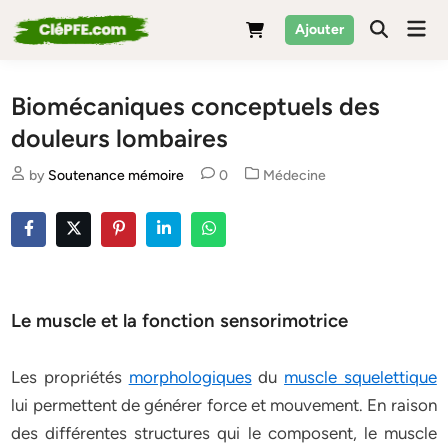
Skip
Mai
Ajouter
to
Men
content
Biomécaniques conceptuels des
douleurs lombaires
Posted
by
Soutenance mémoire
0
Médecine
in
Le muscle et la fonction sensorimotrice
Les propriétés
morphologiques
du
muscle squelettique
lui permettent de générer force et mouvement. En raison
des différentes structures qui le composent, le muscle