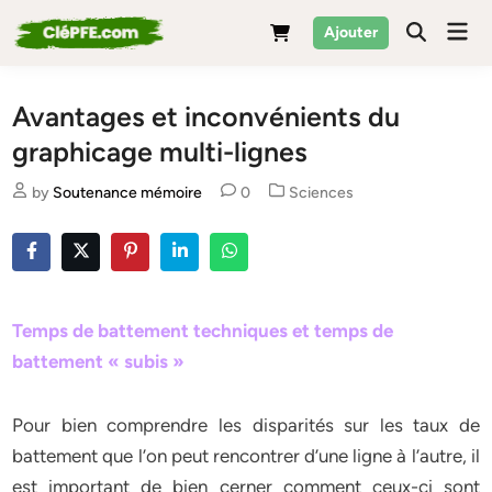
Skip
Mai
Ajouter
to
Men
content
Avantages et inconvénients du
graphicage multi-lignes
Posted
by
Soutenance mémoire
0
Sciences
in
Temps de battement techniques et temps de
battement « subis »
Pour bien comprendre les disparités sur les taux de
battement que l’on peut rencontrer d’une ligne à l’autre, il
est important de bien cerner comment ceux-ci sont