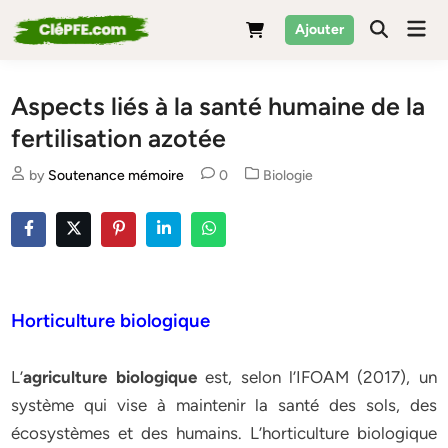
Skip
Mai
Ajouter
to
Men
content
Aspects liés à la santé humaine de la
fertilisation azotée
Posted
by
Soutenance mémoire
0
Biologie
in
Horticulture biologique
L’
agriculture biologique
est, selon l’IFOAM (2017), un
système qui vise à maintenir la santé des sols, des
écosystèmes et des humains. L’horticulture biologique