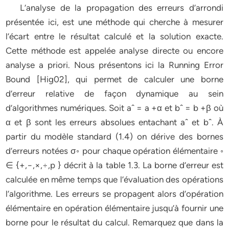
L’analyse de la propagation des erreurs d’arrondi
présentée ici, est une méthode qui cherche à mesurer
l’écart entre le résultat calculé et la solution exacte.
Cette méthode est appelée analyse directe ou encore
analyse a priori. Nous présentons ici la Running Error
Bound [Hig02], qui permet de calculer une borne
d’erreur relative de façon dynamique au sein
d’algorithmes numériques. Soit aˆ = a +α et bˆ = b +β où
α et β sont les erreurs absolues entachant aˆ et bˆ. À
partir du modèle standard (1.4) on dérive des bornes
d’erreurs notées σ◦ pour chaque opération élémentaire ◦
∈ {+,−,×,÷,p } décrit à la table 1.3. La borne d’erreur est
calculée en même temps que l’évaluation des opérations
l’algorithme. Les erreurs se propagent alors d’opération
élémentaire en opération élémentaire jusqu’à fournir une
borne pour le résultat du calcul. Remarquez que dans la