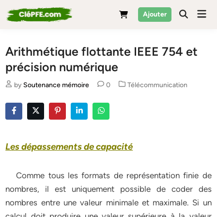
Skip
Mai
Ajouter
to
Men
content
Arithmétique flottante IEEE 754 et
précision numérique
Posted
by
Soutenance mémoire
0
Télécommunication
in
Les dépassements de capacité
Comme tous les formats de représentation finie de
nombres, il est uniquement possible de coder des
nombres entre une valeur minimale et maximale. Si un
calcul doit produire une valeur supérieure à la valeur