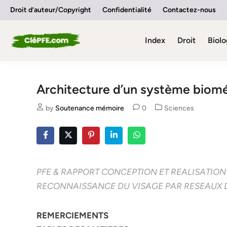
Skip
Droit d’auteur/Copyright
Confidentialité
Contactez-nous
to
content
Index
Droit
Biolo
Architecture d’un système biom
Posted
by
Soutenance mémoire
0
Sciences
in
PFE & RAPPORT CONCEPTION ET REALISATION
RECONNAISSANCE DU VISAGE PAR RESEAUX D
REMERCIEMENTS