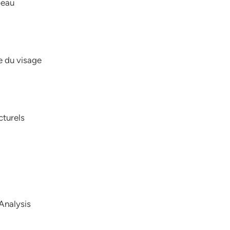
peau
e du visage
turels
 Analysis