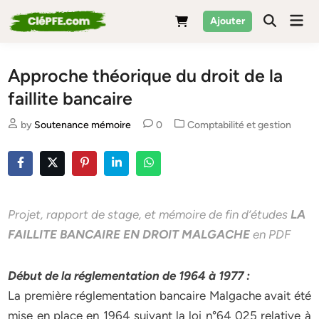
Skip
Mai
Ajouter
to
Men
content
Approche théorique du droit de la
faillite bancaire
Posted
by
Soutenance mémoire
0
Comptabilité et gestion
in
Projet, rapport de stage, et mémoire de fin d’études
LA
FAILLITE BANCAIRE EN DROIT MALGACHE
en PDF
Début de la réglementation de 1964 à 1977 :
La première réglementation bancaire Malgache avait été
mise en place en 1964 suivant la loi n°64 025 relative à