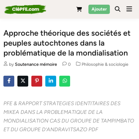
Skip
Mai
Ajouter
to
Men
content
Approche théorique des sociétés et
peuples autochtones dans la
problématique de la mondialisation
Posted
by
Soutenance mémoire
0
Philosophie & sociologie
in
PFE & RAPPORT STRATEGIES IDENTITAIRES DES
MIKEA DANS LA PROBLEMATIQUE DE LA
MONDIALISATION CAS DU GROUPE DE TAMPIMBATO
ET DU GROUPE D’ANDRAVITSAZO PDF