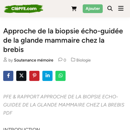
Skip
Mai
Ajouter
to
Men
content
Approche de la biopsie écho-guidée
de la glande mammaire chez la
brebis
Posted
by
Soutenance mémoire
0
Biologie
in
PFE & RAPPORT APPROCHE DE LA BIOPSIE ECHO-
GUIDEE DE LA GLANDE MAMMAIRE CHEZ LA BREBIS
PDF
INTRODUCTION