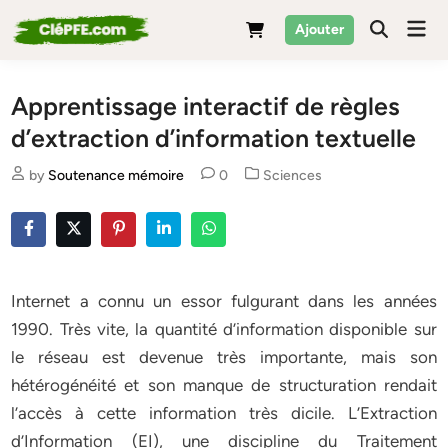
Skip
Mai
Ajouter
to
Men
content
Apprentissage interactif de règles
d’extraction d’information textuelle
Posted
by
Soutenance mémoire
0
Sciences
in
Internet a connu un essor fulgurant dans les années
1990. Très vite, la quantité d’information disponible sur
le réseau est devenue très importante, mais son
hétérogénéité et son manque de structuration rendait
l’accès à cette information très dicile. L’Extraction
d’Information (EI), une discipline du Traitement