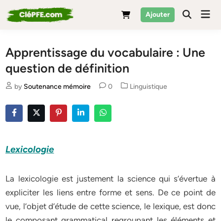
Skip
Mai
Ajouter
to
Men
content
Apprentissage du vocabulaire : Une
question de définition
Posted
by
Soutenance mémoire
0
Linguistique
in
Lexicologie
La lexicologie est justement la science qui s’évertue à
expliciter les liens entre forme et sens. De ce point de
vue, l’objet d’étude de cette science, le lexique, est donc
le composant grammatical regroupant les éléments et