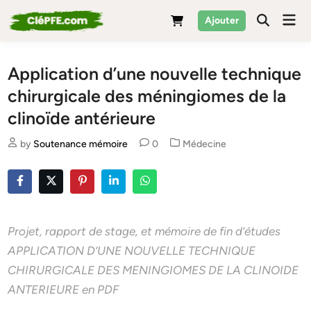
Skip
Mai
Ajouter
to
Men
content
Application d’une nouvelle technique
chirurgicale des méningiomes de la
clinoïde antérieure
Posted
by
Soutenance mémoire
0
Médecine
in
Projet, rapport de stage, et mémoire de fin d’études
APPLICATION D’UNE NOUVELLE TECHNIQUE
CHIRURGICALE DES MENINGIOMES DE LA CLINOIDE
ANTERIEURE en PDF