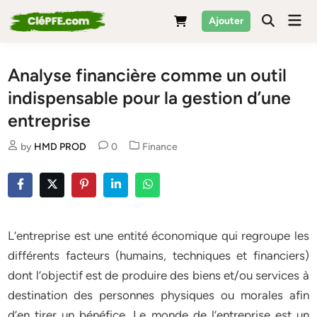
Skip
Mai
Ajouter
to
Men
content
Analyse financière comme un outil
indispensable pour la gestion d’une
entreprise
Posted
by
HMD PROD
0
Finance
in
L’entreprise est une entité économique qui regroupe les
différents facteurs (humains, techniques et financiers)
dont l’objectif est de produire des biens et/ou services à
destination des personnes physiques ou morales afin
d’en tirer un bénéfice. Le monde de l’entreprise est un