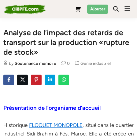
Skip
Mai
Ajouter
to
Men
content
Analyse de l’impact des retards de
transport sur la production «rupture
de stock»
Posted
by
Soutenance mémoire
0
Génie industriel
in
Présentation de l’organisme d’accueil
Historique
FLOQUET MONOPOLE
, situé dans le quartier
industriel Sidi Brahim à Fès, Maroc. Elle a été créée en