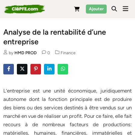
Skip
Mai
Ajouter
to
Men
content
Analyse de la rentabilité d’une
entreprise
Posted
by
HMD PROD
0
Finance
in
L’entreprise est une unité économique, juridiquement
autonome dont la fonction principale est de produire
des biens ou des services destinés à être vendus sur un
marché en vue de réaliser un profit. Pour ce faire, elle fait
recours à de nombreux facteurs de productions:
matérielles, humaines, financières, immatérielles et