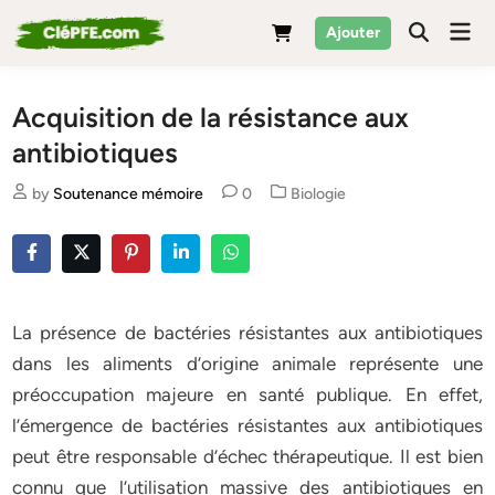
Skip
Mai
Ajouter
to
Men
content
Acquisition de la résistance aux
antibiotiques
Posted
by
Soutenance mémoire
0
Biologie
in
La présence de bactéries résistantes aux antibiotiques
dans les aliments d’origine animale représente une
préoccupation majeure en santé publique. En effet,
l’émergence de bactéries résistantes aux antibiotiques
peut être responsable d’échec thérapeutique. Il est bien
connu que l’utilisation massive des antibiotiques en