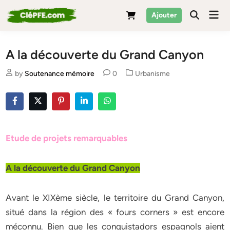
Skip
Mai
Ajouter
to
Men
content
A la découverte du Grand Canyon
Posted
by
Soutenance mémoire
0
Urbanisme
in
Etude de projets remarquables
A la découverte du Grand Canyon
Avant le XIXème siècle, le territoire du Grand Canyon,
situé dans la région des « fours corners » est encore
méconnu. Bien que les conquistadors espagnols aient