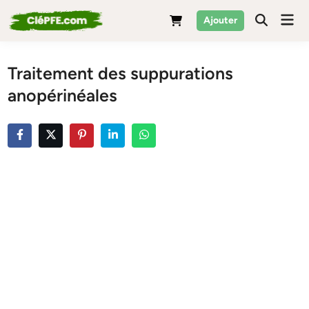
Skip
Mai
Ajouter
to
Men
content
Traitement des suppurations
anopérinéales