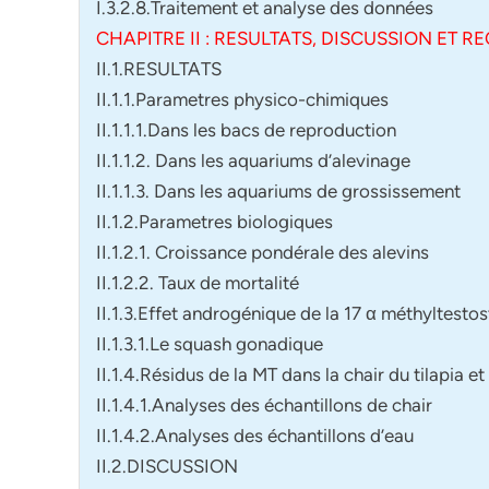
I.3.2.8.Traitement et analyse des données
CHAPITRE II : RESULTATS, DISCUSSION ET
II.1.RESULTATS
II.1.1.Parametres physico-chimiques
II.1.1.1.Dans les bacs de reproduction
II.1.1.2. Dans les aquariums d’alevinage
II.1.1.3. Dans les aquariums de grossissement
II.1.2.Parametres biologiques
II.1.2.1. Croissance pondérale des alevins
II.1.2.2. Taux de mortalité
II.1.3.Effet androgénique de la 17 α méthyltestos
II.1.3.1.Le squash gonadique
II.1.4.Résidus de la MT dans la chair du tilapia et
II.1.4.1.Analyses des échantillons de chair
II.1.4.2.Analyses des échantillons d’eau
II.2.DISCUSSION