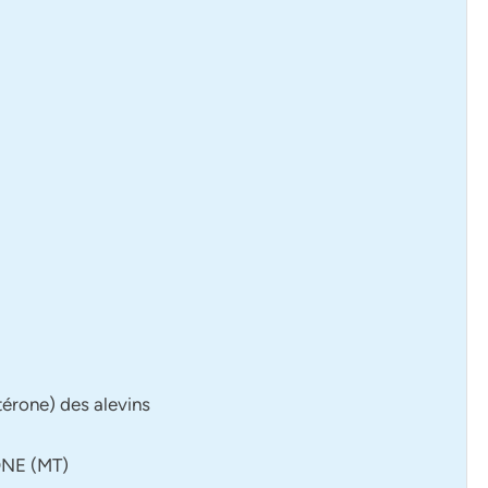
térone) des alevins
NE (MT)