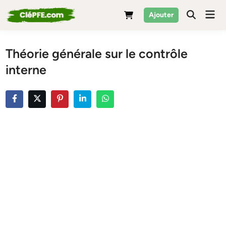
Skip
Mai
Ajouter
to
Men
content
Théorie générale sur le contrôle
interne