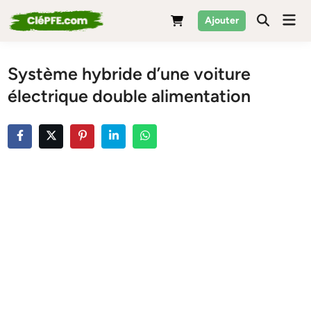
Skip
Mai
Ajouter
to
Men
content
Système hybride d’une voiture
électrique double alimentation