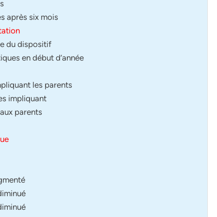
ts
s après six mois
tation
e du dispositif
tiques en début d’année
mpliquant les parents
les impliquant
 aux parents
que
augmenté
 diminué
 diminué