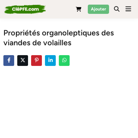
Skip
Mai
Ajouter
to
Men
content
Propriétés organoleptiques des
viandes de volailles