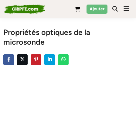
Skip
Mai
Ajouter
to
Men
content
Propriétés optiques de la
microsonde