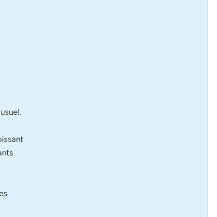
usuel.
oissant
ants
es