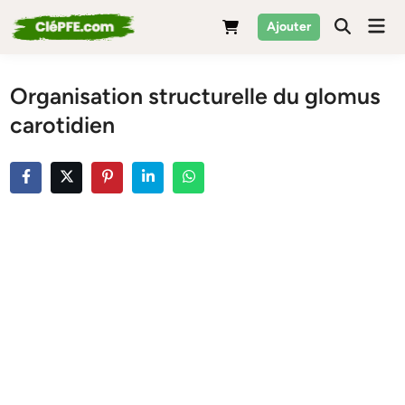
Skip
Mai
Ajouter
to
Men
content
Organisation structurelle du glomus
carotidien