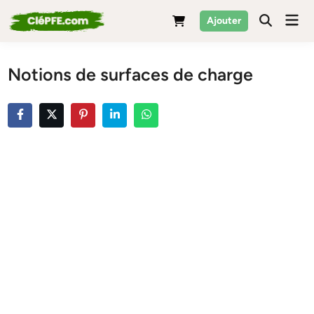
Skip
Mai
Ajouter
to
Men
content
Notions de surfaces de charge