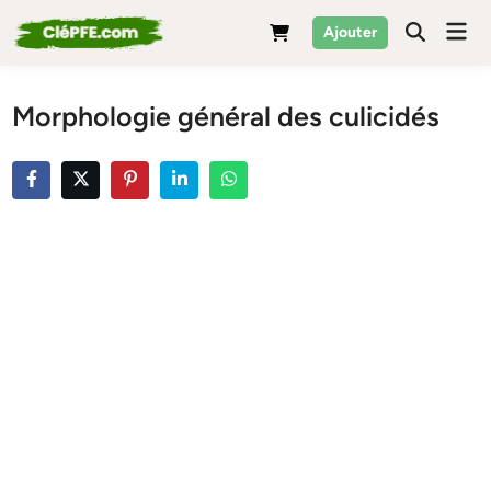
Skip
Mai
Ajouter
to
Men
content
Morphologie général des culicidés