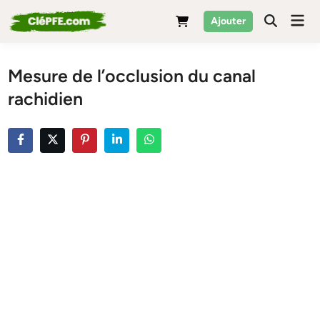
Skip
Mai
Ajouter
to
Men
content
Mesure de l’occlusion du canal
rachidien