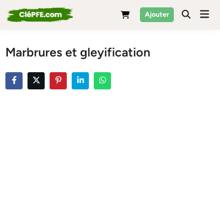
Skip
Mai
Ajouter
to
Men
content
Marbrures et gleyification