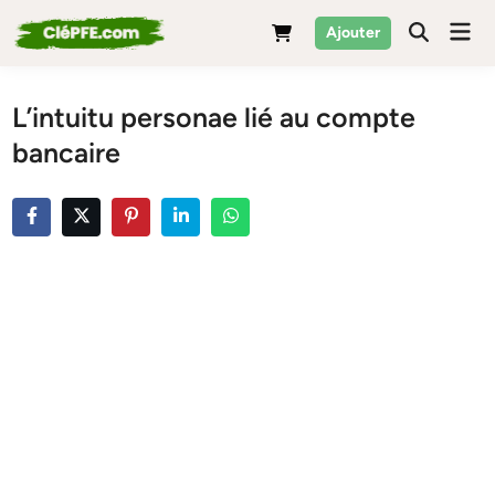
Skip
Mai
Ajouter
to
Men
content
L’intuitu personae lié au compte
bancaire