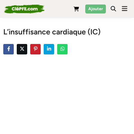
Skip
Mai
Ajouter
to
Men
content
L’insuffisance cardiaque (IC)