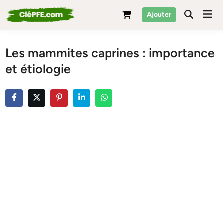
Skip
Mai
Ajouter
to
Men
content
Les mammites caprines : importance
et étiologie