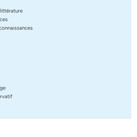
littérature
nces
s connaissances
age
rvatif