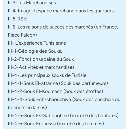
II-3-Les Marchandises
II-4-Image d’espace marchand dans les quartiers
II-5-Rôle
II-6-Les raisons de succès des marchés (en France,
Place Falcon)
III- L’expérience Tunisienne
III-1-Géologie des Souks.
III-2-Fonction urbaine du Souk
III-3-Activités et marchandises
III-4-Les principaux souks de Tunisie
III-4-1-Souk El-attarine (Souk des parfumeurs)
III-4-2-Souk El-Koumach (Souk des étoffes)
III-4-4-Souk Ech-chaouchiya (Souk des chéchias ou
bonnets en laines)
III-4-5-Souk Es-Sabbaghine (marché des teintures)
III-4-6-Souk En-nessa (marché des femmes)