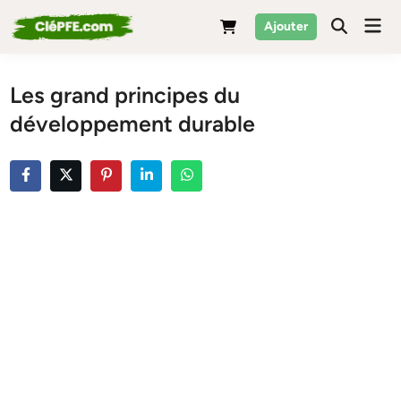
Skip
Mai
Ajouter
to
Men
content
Les grand principes du
développement durable