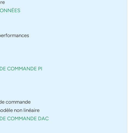
ire
DONNÉES
 performances
E DE COMMANDE PI
le de commande
odèle non linéaire
E DE COMMANDE DAC