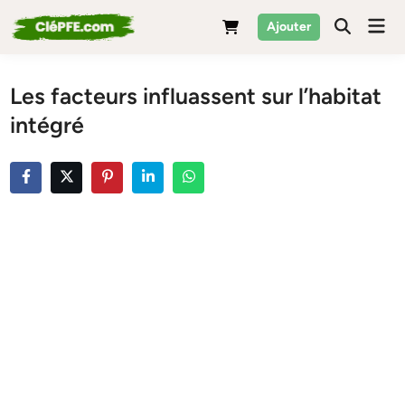
Skip
Mai
Ajouter
to
Men
content
Les facteurs influassent sur l’habitat
intégré