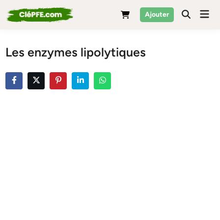
Skip
Mai
Ajouter
to
Men
content
Les enzymes lipolytiques