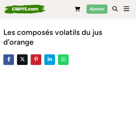
Skip
Mai
Ajouter
to
Men
content
Les composés volatils du jus
d’orange