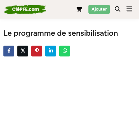
Skip
Mai
Ajouter
to
Men
content
Le programme de sensibilisation