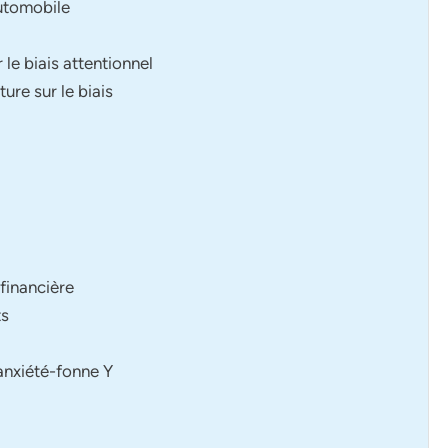
automobile
e biais attentionnel
ture sur le biais
financière
ts
d’anxiété-fonne Y