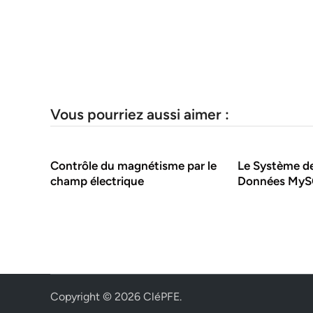
Vous pourriez aussi aimer :
Contrôle du magnétisme par le
Le Système de
champ électrique
Données My
Copyright © 2026
CléPFE
.