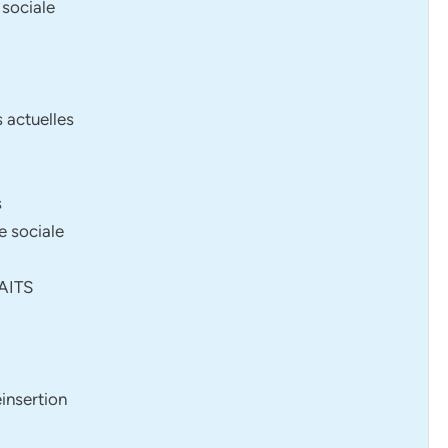
 sociale
s actuelles
s
e sociale
(AITS
)
insertion