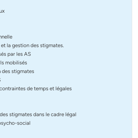
aux
nnelle
 et la gestion des stigmates.
isés par les AS
ls mobilisés
on des stigmates
S
 contraintes de temps et légales
on des stigmates dans le cadre légal
 psycho-social